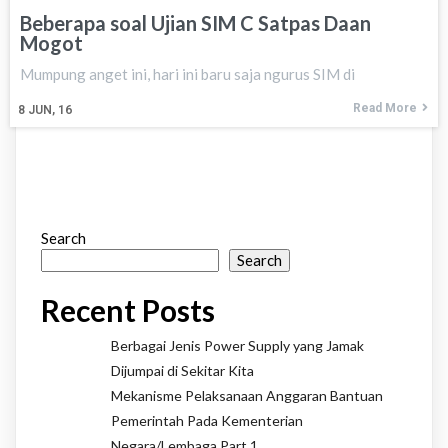
Beberapa soal Ujian SIM C Satpas Daan
Mogot
Mumpung anget ini, hari ini baru saja ngurus SIM di
Read More
8
JUN, 16
Search
Search
Recent Posts
Berbagai Jenis Power Supply yang Jamak
Dijumpai di Sekitar Kita
Mekanisme Pelaksanaan Anggaran Bantuan
Pemerintah Pada Kementerian
Negara/Lembaga Part 1